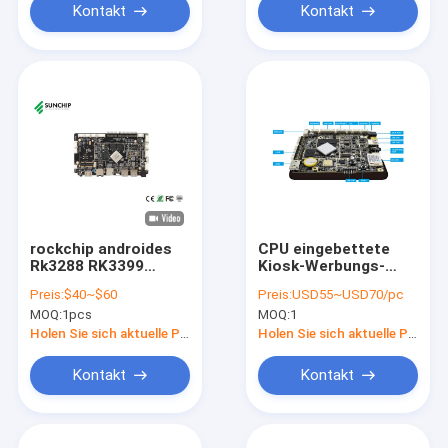
Kontakt
Kontakt
rockchip androides
CPU eingebettete
Rk3288 RK3399
Kiosk-Werbungs-
Motherboard für
Maschine ARM
Preis:
$40~$60
Preis:
USD55~USD70/pc
Media Player-
RK3288 Brett DC-
MOQ:
1pcs
MOQ:
1
Positions-
Stromversorgungs-
Maschinenautomaten-
RTC WiFi
Holen Sie sich aktuelle Preis
Holen Sie sich aktuelle Preis
Schönheit digitales
siagne
Kontakt
Kontakt