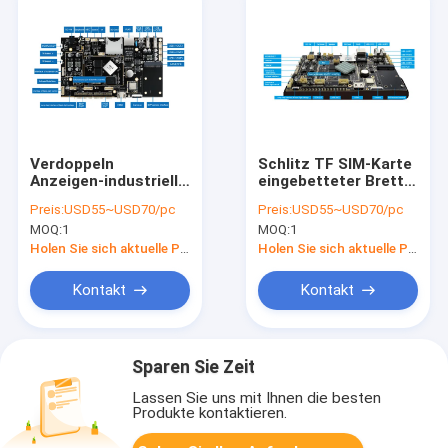
Verdoppeln
Schlitz TF SIM-Karte
Anzeigen-industrielle
eingebetteter Brett-
eingebettete
RK3288 multi Hafen
Preis:
USD55~USD70/pc
Preis:
USD55~USD70/pc
Systemplatine,
des USB-Wirts-
MOQ:
1
MOQ:
1
kundenspezifisches
Ethernet-RJ45
ARM 1920*1080P
Holen Sie sich aktuelle Preis
Holen Sie sich aktuelle Preis
Brett
Kontakt
Kontakt
Sparen Sie Zeit
Lassen Sie uns mit Ihnen die besten
Produkte kontaktieren.