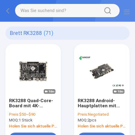
Brett RK3288
(71)
RK3288 Quad-Core-
RK3288 Android-
Board mit 4K-
Hauptplatten mit
Hardware-
16GB/32GB EMMC-
Preis:
$50~$90
Preis:
Negotiated
Decodierung
ROM-Unterstützung
MOQ:
1 Stück
MOQ:
2pcs
Industrial All-in-One
USB-Kamera / MIPI-
PCBA mit Android-
Kamera
Holen Sie sich aktuelle Preis
Holen Sie sich aktuelle Preis
System