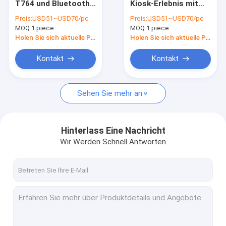
T764 und Bluetooth
Kiosk-Erlebnis mit
Handelstablet-pc
5.2
RK3288 Board mit
Preis:
USD51~USD70/pc
Preis:
USD51~USD70/pc
Bluetooth 5.2 und
MOQ:
Media Player
1 piece
MOQ:
1 piece
Mali-T764 GPU
Holen Sie sich aktuelle Preis
Holen Sie sich aktuelle Preis
ausgedehnte LCD-Anzeige
Kontakt
Kontakt
interaktive digital signage
Sehen Sie mehr an
Android bettete Brett ein
Brett RK3399
Hinterlass Eine Nachricht
Industrielles ARM Brett
Wir Werden Schnell Antworten
Brett RK3288