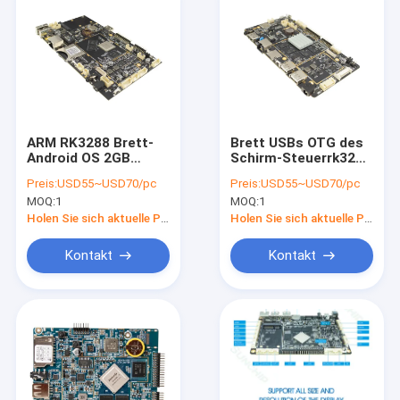
ARM RK3288 Brett-
Brett USBs OTG des
Android OS 2GB
Schirm-Steuerrk3288
LPDDR3 16GB EMMc
Ertrag Wirts-HD WiFi
Preis:
USD55~USD70/pc
Preis:
USD55~USD70/pc
3G 4G LTE RAM 2GB
RJ45 DC12V 3A
MOQ:
1
MOQ:
1
Holen Sie sich aktuelle Preis
Holen Sie sich aktuelle Preis
Kontakt
Kontakt
Haus
Produkte
Über uns