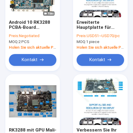
Fabrik-Ausflug
Qualitätskontrolle
Android 10 RK3288
Erweiterte
PCBA-Board
Hauptplatte für
Treten Sie mit uns in Verbindung
Industrielle
Werbemaschinen
Preis:
Negotiated
Preis:
USD51~USD70/pc
Steuerung
Bluetooth 5.2 und
MOQ:
2 PCS
MOQ:
1 piece
Entwicklung
Ethernet
Nachrichten
Motherboard für
Unterstützung
Holen Sie sich aktuelle Preis
Holen Sie sich aktuelle Preis
Kiosk
Fälle
Kontakt
Kontakt
Gallery
Eingebettete Systemplatine
Eingebettetes ARM Brett
Eingebettetes Linux-Brett
RK3288 mit GPU Mali-
Verbessern Sie Ihr