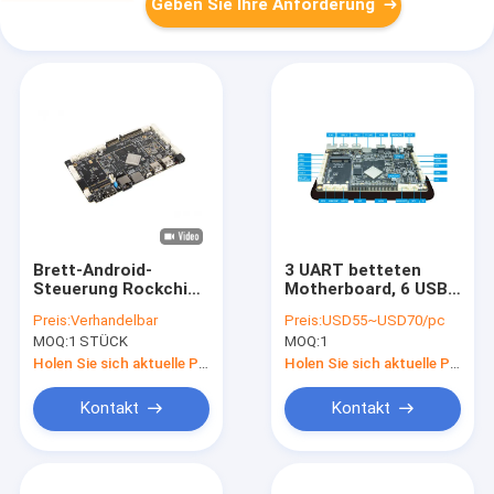
Geben Sie Ihre Anforderung
Brett-Android-
3 UART betteten
Steuerung Rockchip
Motherboard, 6 USB-
RK3288 der digitalen
Wirt 4G LTE
Preis:
Verhandelbar
Preis:
USD55~USD70/pc
Beschilderung mit
industrielles PC
MOQ:
1 STÜCK
MOQ:
1
LVDS-Ertrag
Motherboard ein
Holen Sie sich aktuelle Preis
Holen Sie sich aktuelle Preis
Kontakt
Kontakt