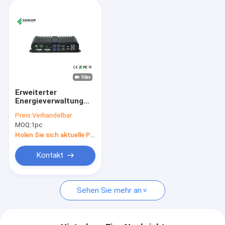
Erweiterter
Energieverwaltung
RK3588 Media Player
Preis:
Verhandelbar
mit Android 12 OS
MOQ:
1pc
und Dual 1000M LAN
Holen Sie sich aktuelle Preis
Kontakt
Sehen Sie mehr an