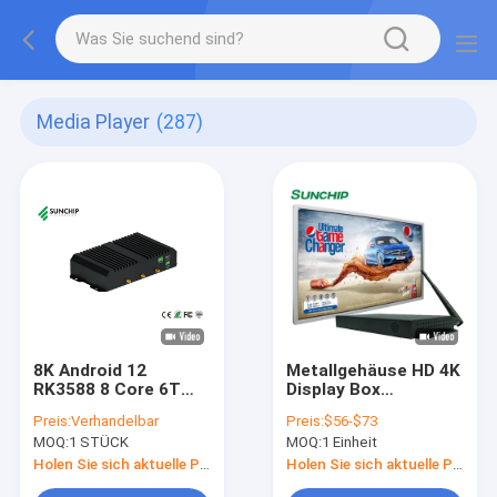
Media Player
(287)
8K Android 12
Metallgehäuse HD 4K
RK3588 8 Core 6T
Display Box
AIoT Edge-
RK3328/RK3288/RK3399
Preis:
Verhandelbar
Preis:
$56-$73
Computergerät
Optionale CPU
MOQ:
1 STÜCK
MOQ:
1 Einheit
RS232 RS485 WIFI 5
Network Media Player
Dual-Ethernet-Media-
Box
Holen Sie sich aktuelle Preis
Holen Sie sich aktuelle Preis
Player-Box