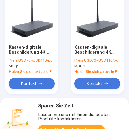
Kasten-digitale
Kasten-digitale
Beschilderung 4K
Beschilderung 4K
Android Media Player
Android Media Player
Preis:
USD70~USD110/pc
Preis:
USD70~USD110/pc
mit multi Sprache
mit multi Sprache
MOQ:
1
MOQ:
1
2GB RAM 32GB EMMC
2GB RAM 32GB EMMC
Holen Sie sich aktuelle Preis
Holen Sie sich aktuelle Preis
Kontakt
Kontakt
Sparen Sie Zeit
Lassen Sie uns mit Ihnen die besten
Produkte kontaktieren.