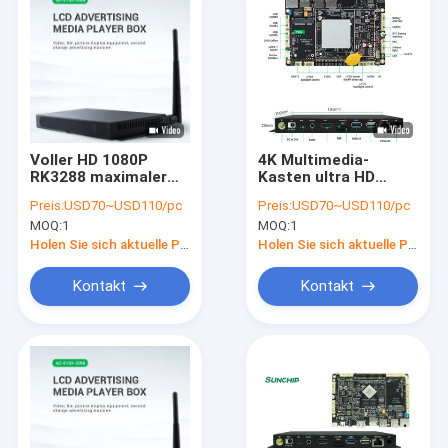
Voller HD 1080P
4K Multimedia-
RK3288 maximaler
Kasten ultra HD
32GB TF
Android, Multimedia-
Preis:
USD70~USD110/pc
Preis:
USD70~USD110/pc
Einbauschlitz Netz-
Spieler-Kasten WiFi-
MOQ:
1
MOQ:
1
Androids Media
Netz-4G LTE Android
Player Kasten-
Holen Sie sich aktuelle Preis
Holen Sie sich aktuelle Preis
Kontakt
Kontakt
Haus
Produkte
Über uns