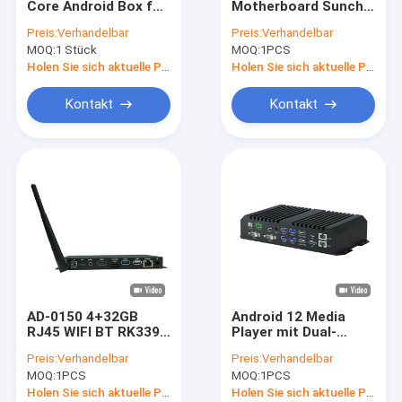
Core Android Box für
Motherboard Sunchip
Handelstablet-pc
2.4G 5G WIFI
RK3568 bewirbt Full
Preis:
Verhandelbar
Preis:
Verhandelbar
Bluetooth 5.0 und
HD Android
MOQ:
Media Player
1 Stück
MOQ:
1PCS
Dual 1000M LAN
Netzwerk-
Mediaplayer-Box für
Holen Sie sich aktuelle Preis
Holen Sie sich aktuelle Preis
LCD Digital Signage
ausgedehnte LCD-Anzeige
Kontakt
Kontakt
interaktive digital signage
Android bettete Brett ein
Brett RK3399
Industrielles ARM Brett
Brett RK3288
AD-0150 4+32GB
Android 12 Media
RJ45 WIFI BT RK3399
Player mit Dual-
Media Player für
Ethernet und 4G
Preis:
Verhandelbar
Preis:
Verhandelbar
öffentliche Anzeigen
Netzwerkunterstützung
MOQ:
1PCS
MOQ:
1PCS
für schnelle und
stabile Konnektivität
Holen Sie sich aktuelle Preis
Holen Sie sich aktuelle Preis