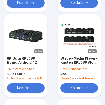
Kontakt
Kontakt
8K Octa RK3588
Steuer-Media Player-
Board Android 12
Kasten RK3588 AIoT
Dual LAN 5G WIFI
Android Octa-Kern-
Preis:
Verhandelbar
Preis:
Verhandelbar
BT5.0 HD DP LVDS
8K HD industrieller AI
MOQ:
1 Stück
MOQ:
1pc
RS232 RS485 MINI PC
12,0 NPU 6T
Alot Industrial
Holen Sie sich aktuelle Preis
Holen Sie sich aktuelle Preis
Controller
Kontakt
Kontakt