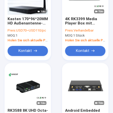
Fabrik-Ausflug
Qualitätskontrolle
Kasten 170*96*20MM
4K RK3399 Media
HD Außenantenne-
Player Box mit
Treten Sie mit uns in Verbindung
Androids Media
Ethernet WIFI
Preis:
USD70~USD110/pc
Preis:
Verhandelbar
Player gab einfache
Bluetooth und
MOQ:
1
MOQ:
1 Stück
Installation aus
Unterstützung der
Nachrichten
Fernbedienung
Holen Sie sich aktuelle Preis
Holen Sie sich aktuelle Preis
Fälle
Kontakt
Kontakt
Gallery
Eingebettete Systemplatine
Eingebettetes ARM Brett
Eingebettetes Linux-Brett
RK3588 8K UHD Octa-
Android Embedded