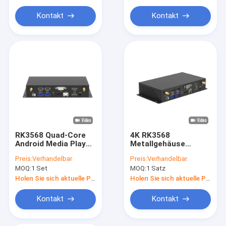
Kontakt
Kontakt
RK3568 Quad-Core
4K RK3568
Android Media Player
Metallgehäuse
für kommerzielle
Android 11.0 Media
Preis:
Verhandelbar
Preis:
Verhandelbar
Werbedisplays und
Player Box mit
MOQ:
1 Set
MOQ:
1 Satz
mehr
mehreren
interaktiven Modus-
Holen Sie sich aktuelle Preis
Holen Sie sich aktuelle Preis
Schnittstellen
Kontakt
Kontakt