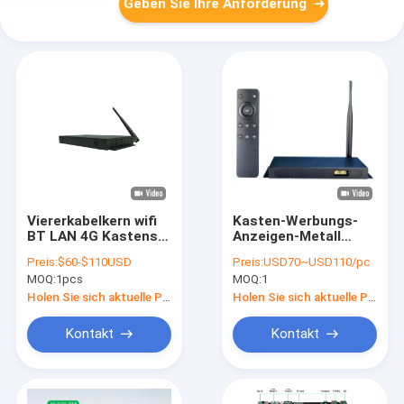
Geben Sie Ihre Anforderung
Viererkabelkern wifi
Kasten-Werbungs-
BT LAN 4G Kastens
Anzeigen-Metall
RK3288 Multimedia-
optionales RAM
Preis:
$60-$110USD
Preis:
USD70~USD110/pc
Spieler Android-
Androids Media
MOQ:
1pcs
MOQ:
1
digitaler
Player der digitalen
Beschilderung
Beschilderung
Holen Sie sich aktuelle Preis
Holen Sie sich aktuelle Preis
Kasten Metall
Kontakt
Kontakt