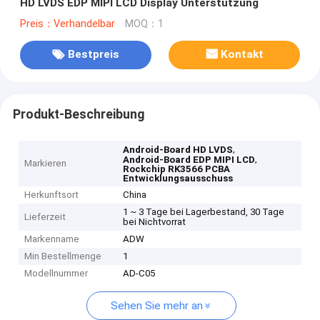
HD LVDS EDP MIPI LCD Display Unterstützung
Preis：Verhandelbar
MOQ：1
Bestpreis
Kontakt
Produkt-Beschreibung
,
Android-Board HD LVDS
,
Android-Board EDP MIPI LCD
Markieren
Rockchip RK3566 PCBA
Entwicklungsausschuss
Herkunftsort
China
1 ~ 3 Tage bei Lagerbestand, 30 Tage
Lieferzeit
bei Nichtvorrat
Markenname
ADW
Min Bestellmenge
1
Modellnummer
AD-C05
Sehen Sie mehr an