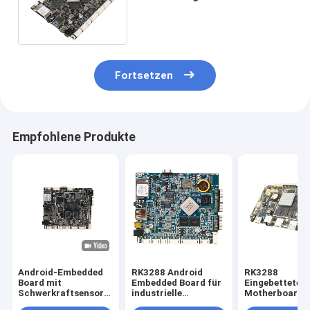
LVDS EDP MIPI LCD Display
Unterstützung
Fortsetzen
Empfohlene Produkte
Android-Embedded
RK3288 Android
RK3288
Board mit
Embedded Board für
Eingebettetes
Schwerkraftsensor
industrielle
Motherboard 
automatische
medizinische und
IoT WIFI BT R