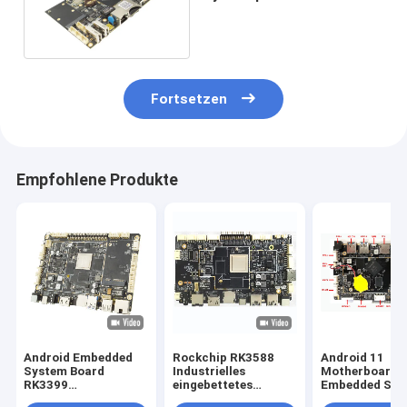
mit DC in der
Doppelschirm-
Schnittstelle
Fortsetzen
Empfohlene Produkte
Android Embedded
Rockchip RK3588
Android 11
System Board
Industrielles
Motherboard
RK3399
eingebettetes
Embedded Sys
Entwicklungs-PCBA-
Brettsystem mit und
Board mit RK3