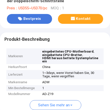
der Doppelschirm-Schnittstelle
Preis：USD55~USD70/pc
MOQ：1
Bestpreis
Kontakt
Produkt-Beschreibung
,
eingebettetes CPU-Motherboard
,
eingebettete CPU-Bretter
Markieren
HDMI heraus bettete Systemplatine
ein
Herkunftsort
China
1~3days, wenn Vorrat haben Sie, 30
Lieferzeit
Tage, wenn vergriffen
Markenname
ADW
Min Bestellmenge
1
Modellnummer
AD-Z19
Sehen Sie mehr an