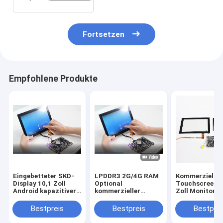
Fortsetzen
Empfohlene Produkte
Eingebetteter SKD-
LPDDR3 2G/4G RAM
Kommerzieller
Display 10,1 Zoll
Optional
Touchscreen 1
Android kapazitiver
kommerzieller
Zoll Monitor
Touch-
Tablet PC mit EMMC
Werbeanzeige 
Industriemonitor für
8GB/16G/32G/64G
Signage kapazi
Bestpreis
Bestpreis
Bestprei
industrielle
Speicherkapazität
Tablet PC von
Steuerungsprojekte
Sunchip