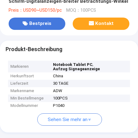
Schirm-Digitalanzeigen-breiter Betrachtungs-Winkel
Preis：USD90~USD150/pc
MOQ：100PCS
Bestpreis
Kontakt
Produkt-Beschreibung
,
Notebook Tablet PC
Markieren
Aufzug Signageanzeige
Herkunftsort
China
Lieferzeit
30 TAGE
Markenname
ADW
Min Bestellmenge
100PCS
Modellnummer
P1040
Sehen Sie mehr an