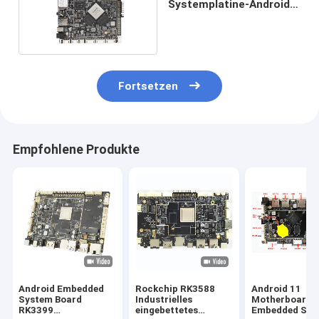
Systemplatine-Android
9,0 RK3399 LVDS EDV
MIPI ein
Fortsetzen
Empfohlene Produkte
Android Embedded
Rockchip RK3588
Android 11
System Board
Industrielles
Motherboard
RK3399
eingebettetes
Embedded Sys