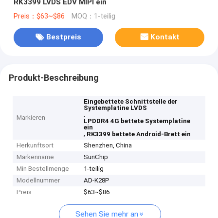
RK3399 LVDS EDV MIPI ein
Preis：$63~$86
MOQ：1-teilig
Bestpreis
Kontakt
Produkt-Beschreibung
Eingebettete Schnittstelle der
Systemplatine LVDS
,
Markieren
LPDDR4 4G bettete Systemplatine
ein
,
RK3399 bettete Android-Brett ein
Herkunftsort
Shenzhen, China
Markenname
SunChip
Min Bestellmenge
1-teilig
Modellnummer
AD-K28P
Preis
$63~$86
Sehen Sie mehr an