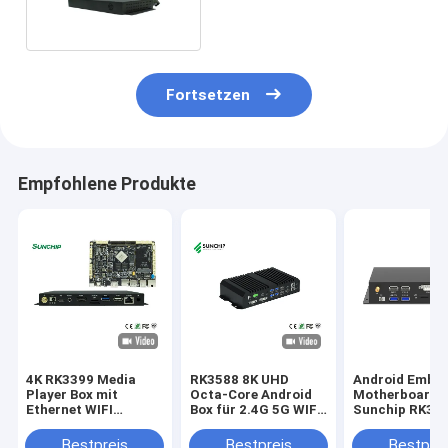
Kasten-RK3288
Fortsetzen
Empfohlene Produkte
4K RK3399 Media
RK3588 8K UHD
Android Embe
Player Box mit
Octa-Core Android
Motherboard
Ethernet WIFI
Box für 2.4G 5G WIFI
Sunchip RK35
Bluetooth und
Bluetooth 5.0 und
bewirbt Full H
Unterstützung der
Dual 1000M LAN
Android Netzw
Bestpreis
Bestpreis
Bestprei