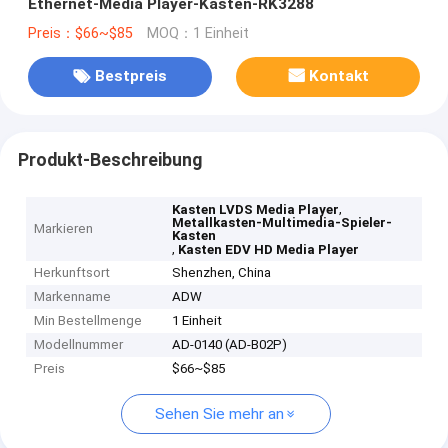
Ethernet-Media Player-Kasten-RK3288
Preis：$66~$85
MOQ：1 Einheit
Bestpreis
Kontakt
Produkt-Beschreibung
,
Kasten LVDS Media Player
Metallkasten-Multimedia-Spieler-
Markieren
Kasten
,
Kasten EDV HD Media Player
Herkunftsort
Shenzhen, China
Markenname
ADW
Min Bestellmenge
1 Einheit
Modellnummer
AD-0140 (AD-B02P)
Preis
$66~$85
Sehen Sie mehr an