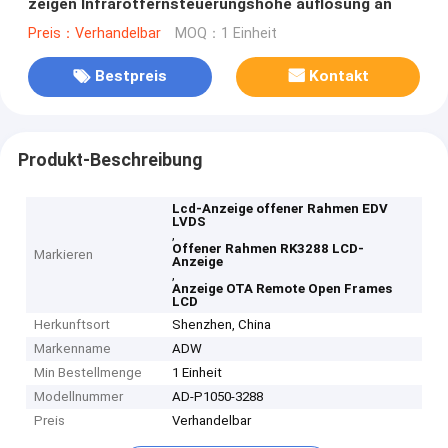
zeigen Infrarotfernsteuerungshohe auflösung an
Preis：Verhandelbar
MOQ：1 Einheit
Bestpreis
Kontakt
Produkt-Beschreibung
Lcd-Anzeige offener Rahmen EDV
LVDS
,
Offener Rahmen RK3288 LCD-
Markieren
Anzeige
,
Anzeige OTA Remote Open Frames
LCD
Herkunftsort
Shenzhen, China
Markenname
ADW
Min Bestellmenge
1 Einheit
Modellnummer
AD-P1050-3288
Preis
Verhandelbar