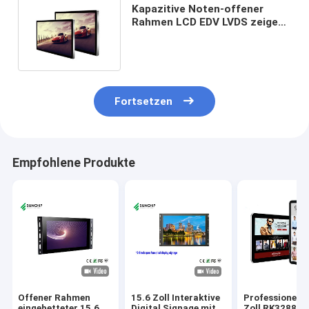
Kapazitive Noten-offener
Rahmen LCD EDV LVDS zeigen
Infrarotfernsteuerungshohe
auflösung an
Fortsetzen
Empfohlene Produkte
Offener Rahmen
15.6 Zoll Interaktive
Professionelle
eingebetteter 15,6
Digital Signage mit
Zoll RK3288