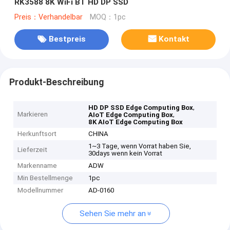
RK3588 8K WiFi BT HD DP SSD
Preis：Verhandelbar
MOQ：1pc
Bestpreis
Kontakt
Produkt-Beschreibung
,
HD DP SSD Edge Computing Box
Markieren
,
AIoT Edge Computing Box
8K AIoT Edge Computing Box
Herkunftsort
CHINA
1~3 Tage, wenn Vorrat haben Sie,
Lieferzeit
30days wenn kein Vorrat
Markenname
ADW
Min Bestellmenge
1pc
Modellnummer
AD-0160
Sehen Sie mehr an