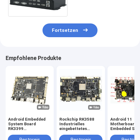
12 RK3588 8K WiFi BT HD
DP SSD
Fortsetzen
Empfohlene Produkte
Android Embedded
Rockchip RK3588
Android 11
System Board
Industrielles
Motherboard
RK3399
eingebettetes
Embedded Sys
Entwicklungs-PCBA-
Brettsystem mit und
Board mit RK3
Board LVDS EDP HD
mehreren
für
Bestpreis
Bestpreis
Bestprei