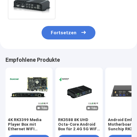
Androids AI NPU 6T RK3588
AIoT-Kasten 12,0 ein
Fortsetzen
Empfohlene Produkte
4K RK3399 Media
RK3588 8K UHD
Android Embe
Player Box mit
Octa-Core Android
Motherboard
Ethernet WIFI
Box für 2.4G 5G WIFI
Sunchip RK35
Bluetooth und
Bluetooth 5.0 und
bewirbt Full H