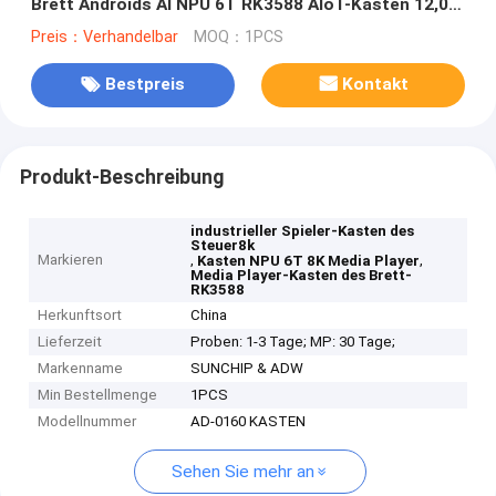
Brett Androids AI NPU 6T RK3588 AIoT-Kasten 12,0
ein
Preis：Verhandelbar
MOQ：1PCS
Bestpreis
Kontakt
Produkt-Beschreibung
industrieller Spieler-Kasten des
Steuer8k
Markieren
,
,
Kasten NPU 6T 8K Media Player
Media Player-Kasten des Brett-
RK3588
Herkunftsort
China
Lieferzeit
Proben: 1-3 Tage; MP: 30 Tage;
Markenname
SUNCHIP & ADW
Min Bestellmenge
1PCS
Modellnummer
AD-0160 KASTEN
Sehen Sie mehr an