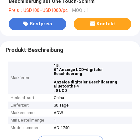
Beschilderung auf One Touch-Schirm
Preis：USD100~USD1000/pc
MOQ：1
Bestpreis
Kontakt
Produkt-Beschreibung
,
15
6“ Anzeige LCD-digitaler
Beschilderung
Markieren
,
Anzeige digitaler Beschilderung
Bluetooths 4
,
0 LCD
Herkunftsort
China
Lieferzeit
30 Tage
Markenname
ADW
Min Bestellmenge
1
Modellnummer
AD-1740