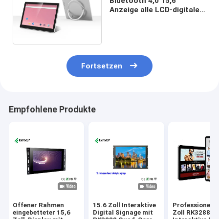
Bluetooth 4,0 15,6“
Anzeige alle LCD-digitaler
Beschilderung auf One
Touch-Schirm
Fortsetzen
Empfohlene Produkte
Offener Rahmen
15.6 Zoll Interaktive
Professionelle
eingebetteter 15,6
Digital Signage mit
Zoll RK3288