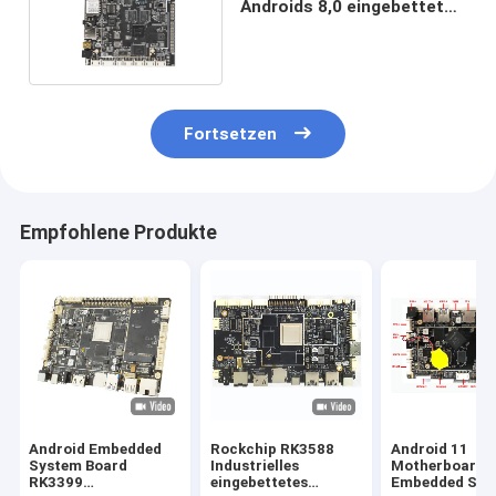
Androids 8,0 eingebetteter
Schirm EDV LVDS MIPI mit
Note RJ45 I2C IR
Fortsetzen
Empfohlene Produkte
Android Embedded
Rockchip RK3588
Android 11
System Board
Industrielles
Motherboard
RK3399
eingebettetes
Embedded Sys