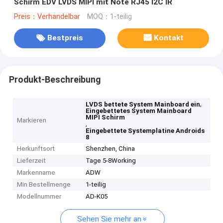
Schirm EDV LVDS MIPI mit Note RJ45 I2C IR
Preis：Verhandelbar
MOQ：1-teilig
Bestpreis
Kontakt
Produkt-Beschreibung
,
LVDS bettete System Mainboard ein
Eingebettetes System Mainboard
MIPI Schirm
Markieren
,
Eingebettete Systemplatine Androids
8
Herkunftsort
Shenzhen, China
Lieferzeit
Tage 5-8Working
Markenname
ADW
Min Bestellmenge
1-teilig
Modellnummer
AD-K05
Sehen Sie mehr an