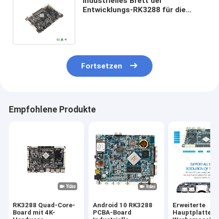
Industrielles Brett der
Entwicklungs-RK3288 für die
Werbung der digitaler
Beschilderung der
Maschinen-/LCD
Fortsetzen
Empfohlene Produkte
RK3288 Quad-Core-
Android 10 RK3288
Erweiterte
Board mit 4K-
PCBA-Board
Hauptplatte f