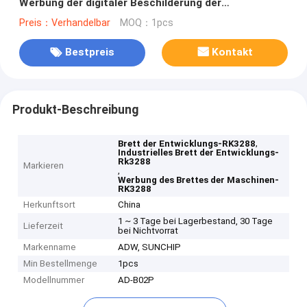
Werbung der digitaler Beschilderung der
Maschinen-/LCD
Preis：Verhandelbar
MOQ：1pcs
Bestpreis
Kontakt
Produkt-Beschreibung
,
Brett der Entwicklungs-RK3288
Industrielles Brett der Entwicklungs-
Rk3288
Markieren
,
Werbung des Brettes der Maschinen-
RK3288
Herkunftsort
China
1 ~ 3 Tage bei Lagerbestand, 30 Tage
Lieferzeit
bei Nichtvorrat
Markenname
ADW, SUNCHIP
Min Bestellmenge
1pcs
Modellnummer
AD-B02P