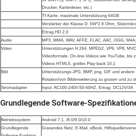
Drucker, Kartenleser, etc.)
Tf-Karte, maximale Unterstützung 64GB
Verstärker der Klasse D: 5W*2 8 Ohm, Stützmikr
Ertrag HD 2,0
Audio
MP3, WMA, WAV, AFFE, FLAC, AAC, OGG, M4A
Video
Unterstützungen H.264, MPEG2, VP6, VP8, MVC
Videoformate. On-line-Videos wie YouTube, bis z
Videos HTML5, grelles Play-back 10,1
Bild
Unterstützungs-JPG, BMP, png, GIF und andere 
Rotation/von Bilderweiterung zu grasen und zu s
Stromadapter
Input: AC100-240V.50-60HZ, Ertrag: DC12V/3A
Grundlegende Software-Spezifikation
Betriebssystem
Android 7,1. /8.0/9.0/10.0
Grundlegende
Grasendes Netz, E-Mail, eBook, Hilfsquellenve
Software-Funktion