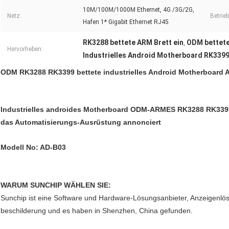
10M/100M/1000M Ethernet, 4G /3G/2G,
Netz:
Betrie
Hafen 1* Gigabit Ethernet RJ45
RK3288 bettete ARM Brett ein
ODM bettete
,
Hervorheben:
Industrielles Android Motherboard RK339
ODM RK3288 RK3399 bettete industrielles Android Motherboard 
Industrielles androides Motherboard ODM-ARMES RK3288 RK3399
das Automatisierungs-Ausrüstung annonciert
Modell No: AD-B03
WARUM SUNCHIP WÄHLEN SIE:
Sunchip ist eine Software und Hardware-Lösungsanbieter, Anzeigenlös
beschilderung und es haben in Shenzhen, China gefunden.