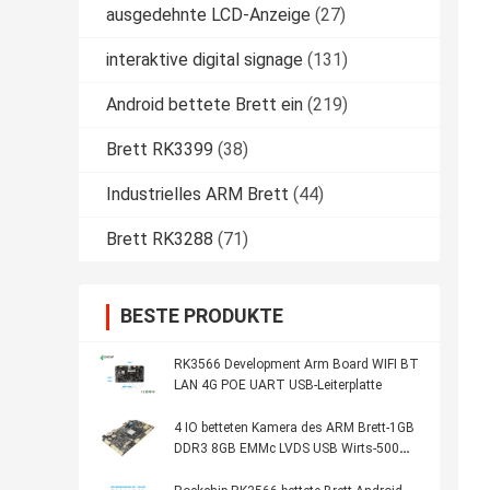
ausgedehnte LCD-Anzeige
(27)
interaktive digital signage
(131)
Android bettete Brett ein
(219)
Brett RK3399
(38)
Industrielles ARM Brett
(44)
Brett RK3288
(71)
BESTE PRODUKTE
RK3566 Development Arm Board WIFI BT
LAN 4G POE UART USB-Leiterplatte
4 IO betteten Kamera des ARM Brett-1GB
DDR3 8GB EMMc LVDS USB Wirts-500W
der Pixel-DVP ein