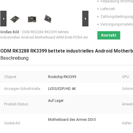
Verpackung Informa
Lieferzeit:
Zahlungsbedingung
Versorgungsmaterial
Großes Bild :
ODM RK3288 RK3399 bettete
Kontakt
industrielles Android Motherboard ARM Brett-PCBA ein
ODM RK3288 RK3399 bettete industrielles Android Mother
Beschreibung
Chipset:
Rockchip RK3399
GPU:
Anzeigen-Schnittstelle:
LVDS/EDP/HD 4K
Schir
Auf Lager
Produkt-Status:
Anwen
Motherboard des Armes DDr3
Sockel-Art:
Häfen: