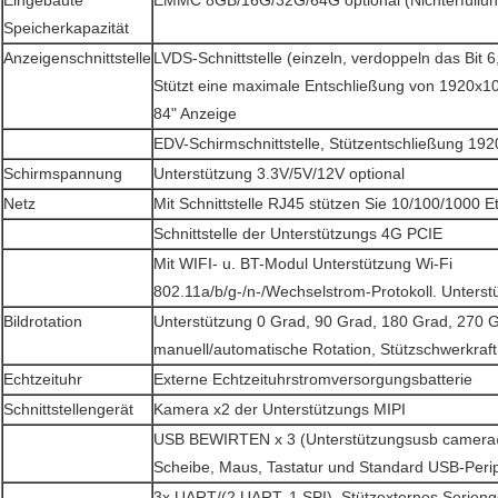
Eingebaute
EMMC 8GB/16G/32G/64G optional (Nichterfüllu
Speicherkapazität
Anzeigenschnittstelle
LVDS-Schnittstelle (einzeln, verdoppeln das Bit 6,
Stützt eine maximale Entschließung von 1920x10
84" Anzeige
EDV-Schirmschnittstelle, Stützentschließung 19
Schirmspannung
Unterstützung 3.3V/5V/12V optional
Netz
Mit Schnittstelle RJ45 stützen Sie 10/100/1000 E
Schnittstelle der Unterstützungs 4G PCIE
Mit WIFI- u. BT-Modul Unterstützung Wi-Fi
802.11a/b/g-/n-/Wechselstrom-Protokoll. Unterst
Bildrotation
Unterstützung 0 Grad, 90 Grad, 180 Grad, 270 
manuell/automatische Rotation, Stützschwerkraft,
Echtzeituhr
Externe Echtzeituhrstromversorgungsbatterie
Schnittstellengerät
Kamera x2 der Unterstützungs MIPI
USB BEWIRTEN x 3 (Unterstützungsusb camera
Scheibe, Maus, Tastatur und Standard USB-Peri
3x UART/(2 UART, 1 SPI), Stützexternes Serien