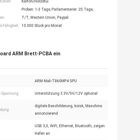
tionen:
Karton/Holzetui
Proben: 1-3 Tage; Parlamentarier: 25 Tage;
en:
T/T, Western Union, Paypal
-Fähigkeit:
10.000 Stück pro Monat
board ARM Brett-PCBA ein
ARM Mali-T860MP4 GPU
m-Spannung:
Unterstützung 3.3V/5V/12V optional
digitale Beschilderung, koisk, Maschine
dung:
annoncierend
USB 3,0, WiFi, Ethernet, Bluetooth, zeigen
Hafen an