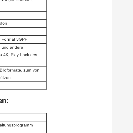
ofon
, Format 3GPP
 und andere
u 4K, Play-back des
Bildformate, zum von
tützen
en:
rwaltungsprogramm