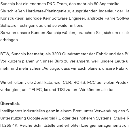
Sunchip hat ein enormes R&D-Team, das mehr als 80 Angestellte.
Sie schließen Hardware-Planingenieur, ausprüfenden Ingenieur der Ha
Konstrukteur, androide KernSoftware Engineer, androide FahrerSoftwa
Software-Testingenieur, und so weiter mit ein.
So wenn unsere Kunden Sunchip wählen, brauchen Sie, sich um nichts z
erbringen.
BTW, Sunchip hat mehr, als 3200 Quadratmeter der Fabrik und des Bü
Vor kurzem planen wir, unser Büro zu verlängern, weil jüngere Leute
mehr und mehr scheint Aufträge, dass wir auch planen, unsere Fabrik 
Wir erhielten viele Zertifikate, wie, CER, ROHS, FCC auf vielen Produ
verlangten, um TELEC, kc und TISI zu tun. Wir können alle tun.
Überblick:
Intelligentes industrielles ganz in einem Brett, unter Verwendung d
Unterstützung Google Android7.1 oder des höheren Systems. Starke R
H.265 4K. Reiche Schnittstelle und erhöhter Energiemanagementstromkr