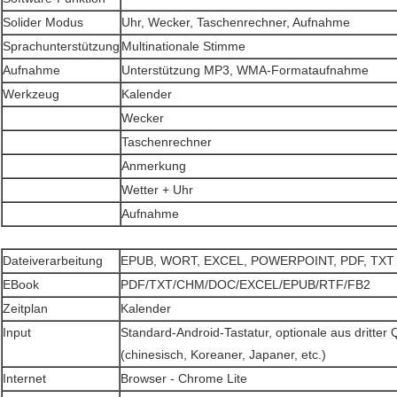
Solider Modus
Uhr, Wecker, Taschenrechner, Aufnahme
Sprachunterstützung
Multinationale Stimme
Aufnahme
Unterstützung MP3, WMA-Formataufnahme
Werkzeug
Kalender
Wecker
Taschenrechner
Anmerkung
Wetter + Uhr
Aufnahme
Dateiverarbeitung
EPUB, WORT, EXCEL, POWERPOINT, PDF, TXT
EBook
PDF/TXT/CHM/DOC/EXCEL/EPUB/RTF/FB2
Zeitplan
Kalender
Input
Standard-Android-Tastatur, optionale aus dritter
(chinesisch, Koreaner, Japaner, etc.)
Internet
Browser - Chrome Lite