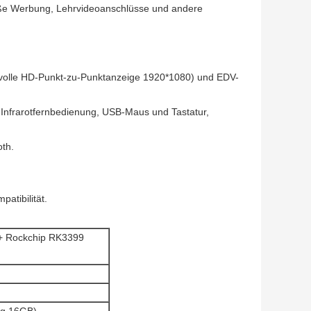
roße Werbung, Lehrvideoanschlüsse und andere
gt (volle HD-Punkt-zu-Punktanzeige 1920*1080) und EDV-
e, Infrarotfernbedienung, USB-Maus und Tastatur,
oth.
atibilität.
2+ Rockchip RK3399