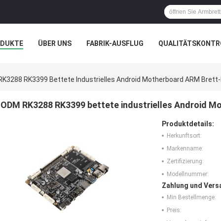
ODUKTE
ÜBER UNS
FABRIK-AUSFLUG
QUALITÄTSKONTR
N
FÄLLE
GALERIE
K3288 RK3399 Bettete Industrielles Android Motherboard ARM Brett
ODM RK3288 RK3399 bettete industrielles Android M
Produktdetails:
Herkunftsort:
Markenname:
Zertifizierung:
Modellnummer:
Zahlung und Vers
Min Bestellmenge:
Preis: