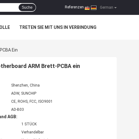
Referenzen
Suche
|
German
OLLE
TRETEN SIE MIT UNS IN VERBINDUNG
-PCBA Ein
otherboard ARM Brett-PCBA ein
Shenzhen, China
ADW, SUNCHIP
CE, ROHS, FCC, ISO9001
AD-B03
and AGB:
1 STÜCK
Verhandelbar