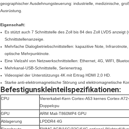
geographischer Ausdehnungsteuerung: industrielle, medizinische, g
Ausrüstung.
Eigenschaft:
Es stützt auch 7 Schnittstelle des Zoll bis 84 des Zoll LVDS anzei
Schnittstellenanzeige.
Mehrfache Dialogbetriebschnittstellen: kapazitive Note, Infrarotnot
optische Mehrpunktnote.
Eine Vielzahl von Netzwerkschnittstellen: Ethernet, 4G, WIFI, Blueto
Mehrkanal-USB-Schnittstelle, Serienertrag.
Videospiel der Unterstützungs 4K mit Ertrag HDMI 2,0 HD.
Starke anti-elektromagnetische Störung und elektromagnetische Komp
Befestigunskleinteilspezifikationen:
CPU
Viererkabel-Kern Cortex-A53 kernes Cortex-A7
Doppelcpu
GPU
ARM Mali-T860MP4 GPU
Ablagerung
LPDDR4 4G