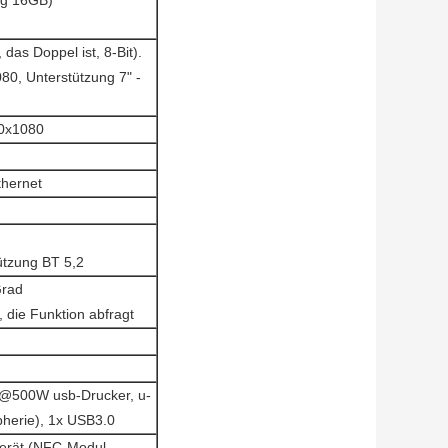
ng 16GB)
 das Doppel ist, 8-Bit).
80, Unterstützung 7" -
20x1080
thernet
ützung BT 5,2
Grad
 die Funktion abfragt
@500W usb-Drucker, u-
pherie), 1x USB3.0
gerät (NFC-Modul,