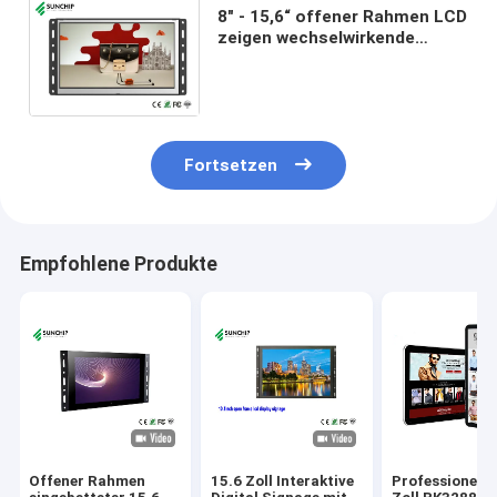
8" - 15,6“ offener Rahmen LCD
zeigen wechselwirkende
digitale Beschilderung für
industrielles/medizinisches
an
Fortsetzen
Empfohlene Produkte
Offener Rahmen
15.6 Zoll Interaktive
Professionelle