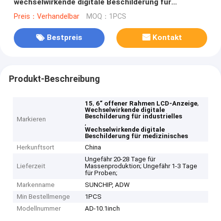
wechselwirkende digitale Beschilderung für
industrielles/medizinisches an
Preis：Verhandelbar
MOQ：1PCS
Bestpreis
Kontakt
Produkt-Beschreibung
,
,
15
6“ offener Rahmen LCD-Anzeige
Wechselwirkende digitale
Beschilderung für industrielles
Markieren
,
Wechselwirkende digitale
Beschilderung für medizinisches
Herkunftsort
China
Ungefähr 20-28 Tage für
Lieferzeit
Massenproduktion; Ungefähr 1-3 Tage
für Proben;
Markenname
SUNCHIP, ADW
Min Bestellmenge
1PCS
Modellnummer
AD-10.1inch