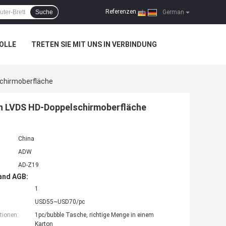
Referenzen
Suche
|
German
OLLE
TRETEN SIE MIT UNS IN VERBINDUNG
chirmoberfläche
n LVDS HD-Doppelschirmoberfläche
China
ADW
AD-Z19
and AGB:
1
USD55~USD70/pc
tionen:
1pc/bubble Tasche, richtige Menge in einem
Karton