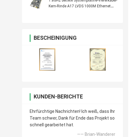
1.8GHz bettete Systemplatine-Viererkabel-
Kern-Rinde A17 LVDS 1000M Ethernet
von Sunchip ein
BESCHEINIGUNG
KUNDEN-BERICHTE
Ehrfürchtige Nachrichten! Ich weiß, dass Ihr
Team schwer, Dank für Ende das Projekt so
schnell gearbeitet hat.
—— Brian-Wanderer