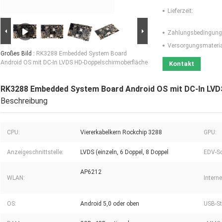
Lieferzeit:
Zahlungsbedingung
Versorgungsmaterial
Großes Bild :
RK3288 Embedded System Board
Android OS mit DC-In LVDS HD-Doppelschirmoberfläche
Kontakt
RK3288 Embedded System Board Android OS mit DC-In LVD
Beschreibung
CPU:
Viererkabelkern Rockchip 3288
GPU:
Anzeigeschnittstelle:
LVDS (einzeln, 6 Doppel, 8 Doppel
EDV-Sc
AP6212
WLAN:
Interne
OS:
Android 5,0 oder oben
USB-St