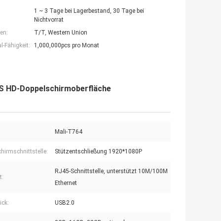
1 ~ 3 Tage bei Lagerbestand, 30 Tage bei
Nichtvorrat
en:
T/T, Western Union
-Fähigkeit:
1,000,000pcs pro Monat
S HD-Doppelschirmoberfläche
Mali-T764
hirmschnittstelle:
Stützentschließung 1920*1080P
RJ45-Schnittstelle, unterstützt 10M/100M
t:
Ethernet
ick:
USB2.0