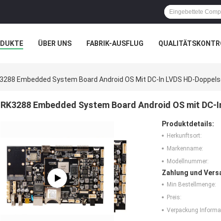
ODUKTE
ÜBER UNS
FABRIK-AUSFLUG
QUALITÄTSKONTR
N
FÄLLE
GALERIE
3288 Embedded System Board Android OS Mit DC-In LVDS HD-Doppels
RK3288 Embedded System Board Android OS mit DC-I
Produktdetails:
Herkunftsort:
Markenname:
Modellnummer:
Zahlung und Vers
Min Bestellmenge:
Preis:
Verpackung Informa