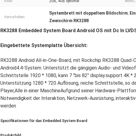
RAM:
2GB, 4GB optional
eMMC:
Systembrett mit doppeltem Bildschirm
Ei
,
Hervorheben:
Zweischirm RK3288
RK3288 Embedded System Board Android OS mit Dc In LVDS
Eingebettete Systemplatte Übersicht:
RK3288 Android All-in-One-Board, mit Rockchip RK3288 Quad-
Android4.4-System. Unterstützt die gängigen Audio- und Video
Schnittstelle 1920 * 1080, kann 7 "bis 82" display.support 4K *
Unterstützung 1280 * 720 Auflösung, reiche Schnittstelle, so da
Player,Alle in einer MaschineAufgrund seiner Hardware-Plattform,
Notwendigkeit der Interaktion, Netzwerk-Ausrüstung, interakti
werden
Spezifikationen für das Embedded System Board
Produktbild