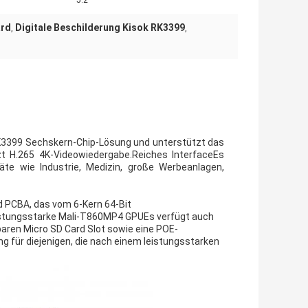
5.2
ard
Digitale Beschilderung Kisok RK3399
,
,
p RK3399 Sechskern-Chip-Lösung und unterstützt das
zt H.265 4K-Videowiedergabe.Reiches InterfaceEs
räte wie Industrie, Medizin, große Werbeanlagen,
d PCBA, das vom 6-Kern 64-Bit
eistungsstarke Mali-T860MP4 GPUEs verfügt auch
rbaren Micro SD Card Slot sowie eine POE-
g für diejenigen, die nach einem leistungsstarken