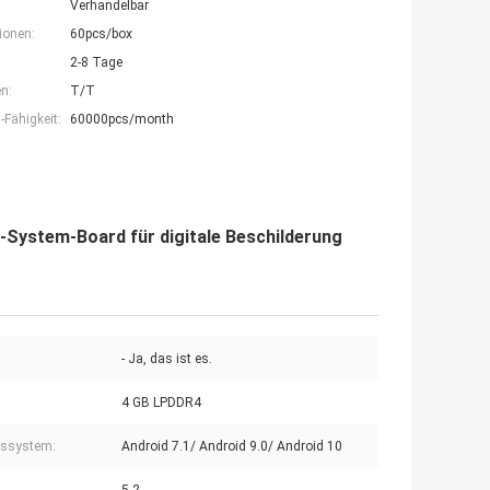
Verhandelbar
ionen:
60pcs/box
2-8 Tage
n:
T/T
Fähigkeit:
60000pcs/month
System-Board für digitale Beschilderung
- Ja, das ist es.
4 GB LPDDR4
bssystem:
Android 7.1/ Android 9.0/ Android 10