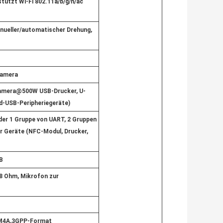
tützt Wi-Fi 802.11a/b/g/n/ac
anueller/automatischer Drehung,
kamera
amera@500W USB-Drucker, U-
d-USB-Peripheriegeräte)
der 1 Gruppe von UART, 2 Gruppen
er Geräte (NFC-Modul, Drucker,
B
 8 Ohm, Mikrofon zur
 M4A,3GPP-Format