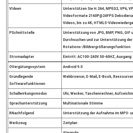
V
Ideen
Unterstützen Sie H.264, MPEG2, VP6, V
Videoformate 2160P@24FPS Dekodierung
Videos, bis zu 4K, HTML5-Videowiederga
P
Schnittstelle
Unterstützung von JPG, BMP, PNG, GIF 
Durchsuchen und zur Unterstützung der
Rotations-/Bildvergrößerungsfunktion
Stromadapter
Eintritt: AC100-240V.50-60HZ, Ausgang
O
Vergütungssystem
Android 9.0
Grundlegende
Webbrowser, E-Mail, E-Book, Ressourc
Softwarefunktionen
Schallwirkungsmodus
Uhr, Wecker, Taschenrechner, Aufzeichn
Sprachunterstützung
Multinationale Stimme
R
Nachfolgend
Unterstützung der Aufnahme im MP3- 
Werkzeug
Zeitplan
Alarmuhr