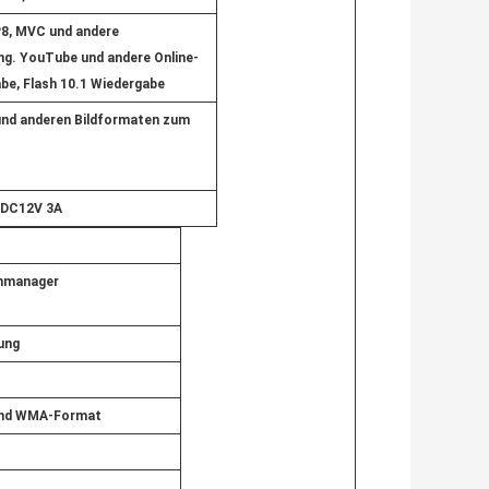
P8, MVC und andere
. YouTube und andere Online-
be, Flash 10.1 Wiedergabe
und anderen Bildformaten zum
: DC12V 3A
enmanager
ung
und WMA-Format