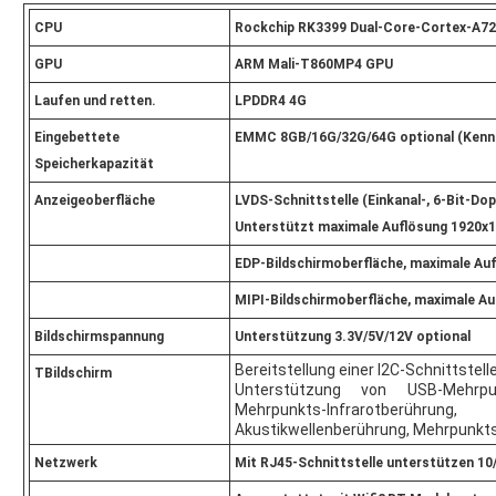
CPU
Rockchip RK3399 Dual-Core-Cortex-A7
GPU
ARM Mali-T860MP4 GPU
Laufen und retten.
LPDDR4 4G
Eingebettete
EMMC 8GB/16G/32G/64G optional (Kenn
Speicherkapazität
Anzeigeoberfläche
LVDS-Schnittstelle (Einkanal-, 6-Bit-Dop
Unterstützt maximale Auflösung 1920x10
EDP-Bildschirmoberfläche, maximale Au
MIPI-Bildschirmoberfläche, maximale A
Bildschirmspannung
Unterstützung 3.3V/5V/12V optional
Bereitstellung einer I2C-Schnittstell
T
Bildschirm
Unterstützung von USB-Mehrpunk
Mehrpunkts-Infrarotber
Akustikwellenberührung, Mehrpunkt
Netzwerk
Mit RJ45-Schnittstelle unterstützen 10