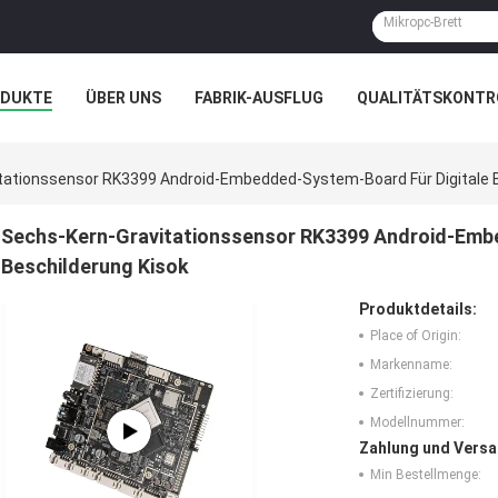
ODUKTE
ÜBER UNS
FABRIK-AUSFLUG
QUALITÄTSKONTR
N
FÄLLE
GALERIE
tationssensor RK3399 Android-Embedded-System-Board Für Digitale B
Sechs-Kern-Gravitationssensor RK3399 Android-Embe
Beschilderung Kisok
Produktdetails:
Place of Origin:
Markenname:
Zertifizierung:
Modellnummer:
Zahlung und Versa
Min Bestellmenge: