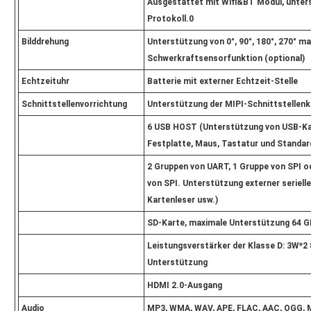
Ausgestattet mit Wifi&BT Modul, unters
Protokoll.0
Bilddrehung
Unterstützung von 0°, 90°, 180°, 270° m
Schwerkraftsensorfunktion (optional)
Echtzeituhr
Batterie mit externer Echtzeit-Stelle
Schnittstellenvorrichtung
Unterstützung der MIPI-Schnittstellen
6 USB HOST (Unterstützung von USB-K
Festplatte, Maus, Tastatur und Standar
2 Gruppen von UART, 1 Gruppe von SPI o
von SPI. Unterstützung externer seriell
Kartenleser usw.)
SD-Karte, maximale Unterstützung 64 G
Leistungsverstärker der Klasse D: 3W*2
Unterstützung
HDMI 2.0-Ausgang
Audio
MP3, WMA, WAV, APE, FLAC, AAC, OGG,