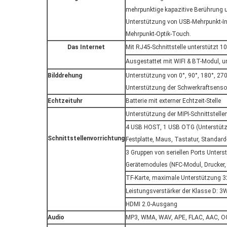
mehrpunktige kapazitive Berührung u
Unterstützung von USB-Mehrpunkt-In
Mehrpunkt-Optik-Touch.
Das Internet
Mit RJ45-Schnittstelle unterstützt 
Ausgestattet mit WIFI & BT-Modul, un
Bilddrehung
Unterstützung von 0°, 90°, 180°, 27
Unterstützung der Schwerkraftsenso
Echtzeituhr
Batterie mit externer Echtzeit-Stelle
Unterstützung der MIPI-Schnittstell
4 USB HOST, 1 USB OTG (Unterstüt
Schnittstellenvorrichtung
Festplatte, Maus, Tastatur, Standard
3 Gruppen von seriellen Ports Unters
Gerätemodules (NFC-Modul, Drucker, 
TF-Karte, maximale Unterstützung 
Leistungsverstärker der Klasse D: 
HDMI 2.0-Ausgang
Audio
MP3, WMA, WAV, APE, FLAC, AAC, O