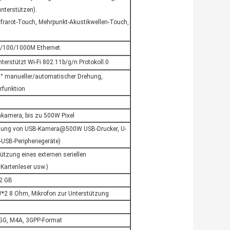
nterstützen).
frarot-Touch, Mehrpunkt-Akustikwellen-Touch,
10/100/1000M Ethernet.
terstützt Wi-Fi 802.11b/g/n Protokoll.0
0° manueller/automatischer Drehung,
rfunktion
enkamera, bis zu 500W Pixel
zung von USB-Kamera@500W USB-Drucker, U-
-USB-Peripheriegeräte)
tützung eines externen seriellen
Kartenleser usw.)
32 GB
3W*2 8 Ohm, Mikrofon zur Unterstützung
GG, M4A, 3GPP-Format