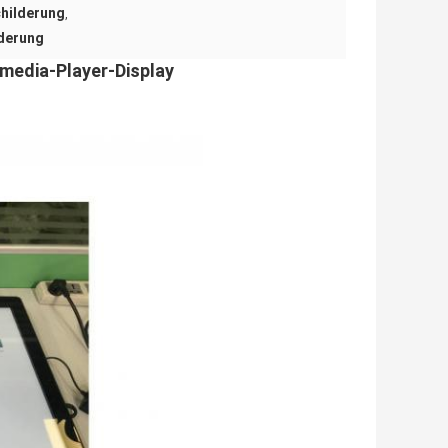
childerung
,
lderung
media-Player-Display