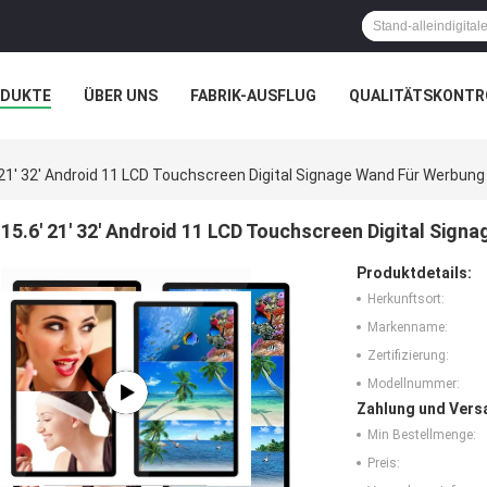
ODUKTE
ÜBER UNS
FABRIK-AUSFLUG
QUALITÄTSKONTR
N
FÄLLE
GALERIE
 21' 32' Android 11 LCD Touchscreen Digital Signage Wand Für Werbung
15.6' 21' 32' Android 11 LCD Touchscreen Digital Sig
Produktdetails:
Herkunftsort:
Markenname:
Zertifizierung:
Modellnummer:
Zahlung und Vers
Min Bestellmenge:
Preis: