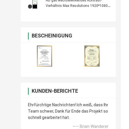
HD gab wechselwirkendes Kontrast-
Verhältnis Max Resolutions 1920*1080
der digitalen Beschilderung aus: 3000:1
BESCHEINIGUNG
KUNDEN-BERICHTE
Ehrfürchtige Nachrichten! Ich weiß, dass Ihr
Team schwer, Dank für Ende das Projekt so
schnell gearbeitet hat.
—— Brian-Wanderer