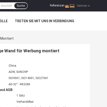
Referenzen
Suche
|
German
OLLE
TRETEN SIE MIT UNS IN VERBINDUNG
 Montiert
nage Wand für Werbung montiert
China
ADW, SUNCHIP
ISO9001, ISO14001, ISO27001
AD-32“ - RK3288
and AGB:
1 Satz
Verhandelbar