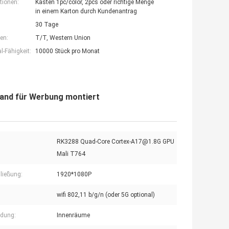
tionen:
Kasten 1pc/color, 2pcs oder richtige Menge
in einem Karton durch Kundenantrag
30 Tage
en:
T/T, Western Union
-Fähigkeit:
10000 Stück pro Monat
Wand für Werbung montiert
RK3288 Quad-Core Cortex-A17@1.8G GPU
Mali T764
ließung:
1920*1080P
wifi 802,11 b/g/n (oder 5G optional)
dung:
Innenräume