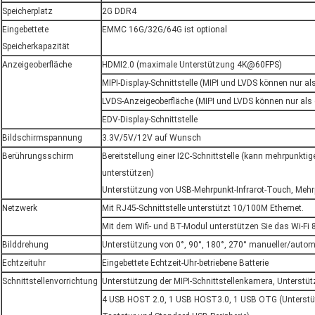
Speicherplatz
2G DDR4
Eingebettete
EMMC 16G/32G/64G ist optional
Speicherkapazität
Anzeigeoberfläche
HDMI2.0 (maximale Unterstützung 4K@60FPS)
MIPI-Display-Schnittstelle (MIPI und LVDS können nur a
LVDS-Anzeigeoberfläche (MIPI und LVDS können nur als
EDV-Display-Schnittstelle
Bildschirmspannung
3.3V/5V/12V auf Wunsch
Berührungsschirm
Bereitstellung einer I2C-Schnittstelle (kann mehrpunkti
unterstützen)
Unterstützung von USB-Mehrpunkt-Infrarot-Touch, Mehr
Netzwerk
Mit RJ45-Schnittstelle unterstützt 10/100M Ethernet.
Mit dem Wifi- und BT-Modul unterstützen Sie das Wi-Fi 
Bilddrehung
Unterstützung von 0°, 90°, 180°, 270° manueller/auto
Echtzeituhr
Eingebettete Echtzeit-Uhr-betriebene Batterie
Schnittstellenvorrichtung
Unterstützung der MIPI-Schnittstellenkamera, Unterstüt
4 USB HOST 2.0, 1 USB HOST3.0, 1 USB OTG (Unterstü