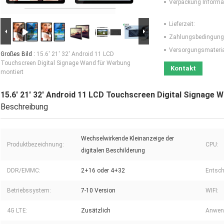
Verpackung Informa
Lieferzeit:
Zahlungsbedingung
Versorgungsmaterial
Großes Bild :
15.6' 21' 32' Android 11 LCD
Touchscreen Digital Signage Wand für Werbung
Kontakt
montiert
15.6' 21' 32' Android 11 LCD Touchscreen Digital Signage 
Beschreibung
Wechselwirkende Kleinanzeige der
Produktbezeichnung:
CPU:
digitalen Beschilderung
DDR/EMMC:
2+16 oder 4+32
Entsch
Betriebssystem:
7-10 Version
WIFI:
4G LTE:
Zusätzlich
Anwen