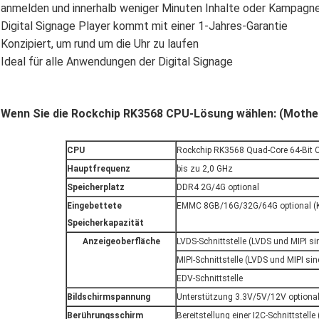
anmelden und innerhalb weniger Minuten Inhalte oder Kampagnen 
Digital Signage Player kommt mit einer 1-Jahres-Garantie
Konzipiert, um rund um die Uhr zu laufen
Ideal für alle Anwendungen der Digital Signage
Wenn Sie die Rockchip RK3568 CPU-Lösung wählen: (Mothe
CPU
Rockchip RK3568 Quad-Core 64-Bit C
Hauptfrequenz
bis zu 2,0 GHz
Speicherplatz
DDR4 2G/4G optional
Eingebettete
EMMC 8GB/16G/32G/64G optional (
Speicherkapazität
Anzeigeoberfläche
LVDS-Schnittstelle (LVDS und MIPI s
MIPI-Schnittstelle (LVDS und MIPI si
EDV-Schnittstelle
Bildschirmspannung
Unterstützung 3.3V/5V/12V optiona
Berührungsschirm
Bereitstellung einer I2C-Schnittstell