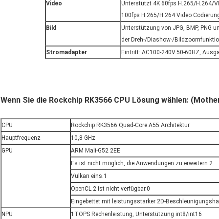
Video
Unterstützt 4K 60fps H.265/H.264/V
100fps H.265/H.264 Video Codierung.
Bild
Unterstützung von JPG, BMP, PNG u
der Dreh-/Diashow-/Bildzoomfunkti
Stromadapter
Eintritt: AC100-240V.50-60HZ, Aus
Wenn Sie die Rockchip RK3566 CPU Lösung wählen: (Mothe
CPU
Rockchip RK3566 Quad-Core A55 Architektur
Hauptfrequenz
10,8 GHz
GPU
ARM Mali-G52 2EE
Es ist nicht möglich, die Anwendungen zu erweitern.2
Vulkan eins.1
OpenCL 2 ist nicht verfügbar.0
Eingebettet mit leistungsstarker 2D-Beschleunigungsh
NPU
1TOPS Rechenleistung, Unterstützung int8/int16