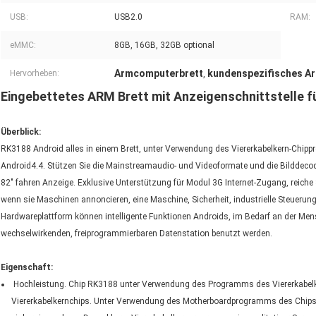
USB:
USB2.0
RAM:
eMMC:
8GB, 16GB, 32GB optional
Armcomputerbrett
kundenspezifisches A
Hervorheben:
,
Eingebettetes ARM Brett mit Anzeigenschnittstelle 
Überblick:
RK3188 Android alles in einem Brett, unter Verwendung des Viererkabelkern-Ch
Android4.4. Stützen Sie die Mainstreamaudio- und Videoformate und die Bilddecodi
82" fahren Anzeige. Exklusive Unterstützung für Modul 3G Internet-Zugang, reiche S
wenn sie Maschinen annoncieren, eine Maschine, Sicherheit, industrielle Steuerung
Hardwareplattform können intelligente Funktionen Androids, im Bedarf an der Men
wechselwirkenden, freiprogrammierbaren Datenstation benutzt werden.
Eigenschaft:
Hochleistung. Chip RK3188 unter Verwendung des Programms des Viererkabelker
Viererkabelkernchips. Unter Verwendung des Motherboardprogramms des Chips