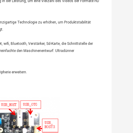
g in der Leistung, um eine Vielzahl des Videos der Formate HD
inzigartige Technologie zu erhöhen, um Produktstabilität
t.
 wifi, Bluetooth, Verstärker, Sd-Karte, die Schnittstelle der
reinfachte den Maschinenentwurf. Ultradünner
ipherie erweitern.