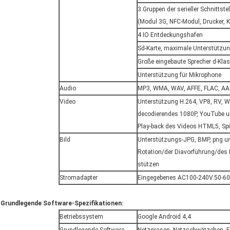
3 Gruppen der serieller Schnittst
(Modul 3G, NFC-Modul, Drucker, Ka
4 IO Entdeckungshafen
Sd-Karte, maximale Unterstützu
Große eingebaute Sprecher d-Kla
Unterstützung für Mikrophone
Audio
MP3, WMA, WAV, AFFE, FLAC, AA
Video
Unterstützung H.264, VP8, RV, 
decodierendes 1080P, YouTube un
Play-back des Videos HTML5, Spi
Bild
Unterstützungs-JPG, BMP, png un
Rotation/der Diavorführung/des
stützen
Stromadapter
Eingegebenes AC100-240V.50-60
Grundlegende Software-Spezifikationen:
Betriebssystem
Google Android 4,4