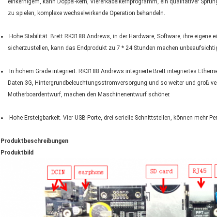
einkernigem, kann Doppel-kern, Viererkabelkernprogramm, ein qualitativer Sprun
zu spielen, komplexe wechselwirkende Operation behandeln.
Hohe Stabilität. Brett RK3188 Andrews, in der Hardware, Software, ihre eigene e
sicherzustellen, kann das Endprodukt zu 7 * 24 Stunden machen unbeaufsichtig
In hohem Grade integriert. RK3188 Andrews integrierte Brett integriertes Ethernet,
Daten 3G, Hintergrundbeleuchtungsstromversorgung und so weiter und groß ve
Motherboardentwurf, machen den Maschinenentwurf schöner.
Hohe Ersteigbarkeit. Vier USB-Porte, drei serielle Schnittstellen, können mehr Per
Produktbeschreibungen
Produktbild