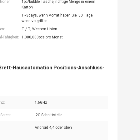
tionen:
1pc/bubble Tasche, richtige Menge in einem
Karton
1~3days, wenn Vorrat haben Sie, 30 Tage,
wenn vergriffen
en:
T / T, Western Union
-Fähigkeit:
1,000,000pcs pro Monat
 Brett-Hausautomation Positions-Anschluss-
nz:
1.6GHz
Screen:
I2C-Schnittstelle
Android 4,4 oder oben