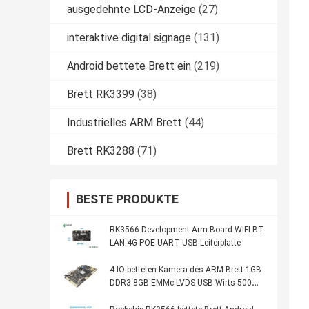
ausgedehnte LCD-Anzeige
(27)
interaktive digital signage
(131)
Android bettete Brett ein
(219)
Brett RK3399
(38)
Industrielles ARM Brett
(44)
Brett RK3288
(71)
BESTE PRODUKTE
RK3566 Development Arm Board WIFI BT
LAN 4G POE UART USB-Leiterplatte
4 IO betteten Kamera des ARM Brett-1GB
DDR3 8GB EMMc LVDS USB Wirts-500W
der Pixel-DVP ein