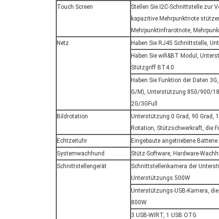
Touch Screen
Stellen Sie I2C-Schnittstelle zu
kapazitive Mehrpunktnote stütze
Mehrpunktinfrarotnote, Mehrpunk
Netz
Haben Sie RJ45 Schnittstelle, Un
Haben Sie wifi&BT Modul, Unters
Stützgriff BT4.0
Haben Sie Funktion der Daten 3
G/M), Unterstützung 850/900/
2G/3GFull
Bildrotation
Unterstützung 0 Grad, 90 Grad, 
Rotation, Stützschwerkraft, die F
Echtzeituhr
Eingebaute angetriebene Batterie 
Systemwachhund
Stütz-Software, Hardware-Wach
Schnittstellengerät
Schnittstellenkamera der Unterst
Unterstützungs 500W
Unterstützungs-USB-Kamera, die
800W
3 USB-WIRT, 1 USB OTG