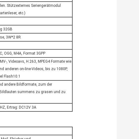
ellen. Stützexternes Seriengerätmodul
rtenleser, etc.)
ng 32GB
sse, 3W*2 8R
C, OGG, M4A, Format 3GPP
WMV-, Videoavs, H.263, MPEG4 Formate wie
d anderen on-line-Videos, bis zu 1080P,
el Flash10.1
d andere Bildformate, zum der
 Bildlauten summens zu grasen und zu
HZ, Ertrag: DC12V 3A