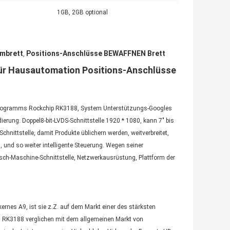
1GB, 2GB optional
rmbrett
Positions-Anschlüsse BEWAFFNEN Brett
,
für Hausautomation Positions-Anschlüsse
ipprogramms Rockchip RK3188, System Unterstützungs-Googles
erung. Doppel8-bit-LVDS-Schnittstelle 1920 * 1080, kann 7" bis
chnittstelle, damit Produkte üblichern werden, weitverbreitet,
, und so weiter intelligente Steuerung. Wegen seiner
sch-Maschine-Schnittstelle, Netzwerkausrüstung, Plattform der
nes A9, ist sie z.Z. auf dem Markt einer des stärksten
 RK3188 verglichen mit dem allgemeinen Markt von