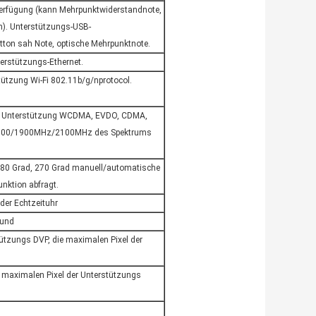
r Verfügung (kann Mehrpunktwiderstandnote,
n). Unterstützungs-USB-
tton sah Note, optische Mehrpunktnote.
terstützungs-Ethernet.
tützung Wi-Fi 802.11b/g/nprotocol.
G, Unterstützung WCDMA, EVDO, CDMA,
1800/1900MHz/2100MHz des Spektrums
180 Grad, 270 Grad manuell/automatische
unktion abfragt.
der Echtzeituhr
hund
ützungs DVP, die maximalen Pixel der
 maximalen Pixel der Unterstützungs