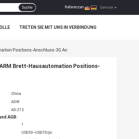
Referenzen
Suche
|
German
OLLE
TRETEN SIE MIT UNS IN VERBINDUNG
mation Positions-Anschluss-3G An
e-ARM Brett-Hausautomation Positions-
China
ADW
AD-Z12
and AGB:
1
USD50~USD70/pc