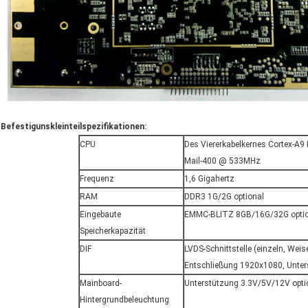
Befestigunskleinteilspezifikationen:
CPU
Des Viererkabelkernes Cortex-A9
Mail-400 @ 533MHz
Frequenz
1,6 Gigahertz
RAM
DDR3 1G/2G optional
Eingebaute
EMMC-BLITZ 8GB/16G/32G option
Speicherkapazität
DIF
LVDS-Schnittstelle (einzeln, Wei
Entschließung 1920x1080, Unters
Mainboard-
Unterstützung 3.3V/5V/12V opti
Hintergrundbeleuchtung