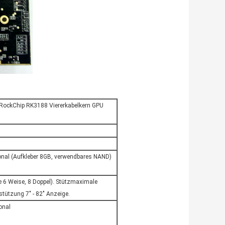
 RockChip RK3188 Viererkabelkern GPU
al (Aufkleber 8GB, verwendbares NAND)
se 6 Weise, 8 Doppel). Stützmaximale
tützung 7" - 82" Anzeige.
onal