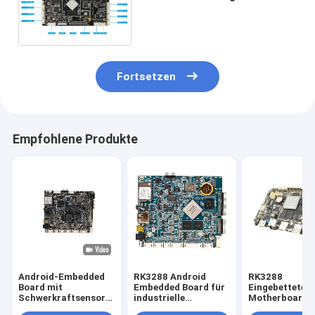
Rockchip RK3566 sechs Kern
Android 11 Mainboard
Fortsetzen
Empfohlene Produkte
Android-Embedded
RK3288 Android
RK3288
Board mit
Embedded Board für
Eingebettetes
Schwerkraftsensor
industrielle
Motherboard 
automatische
medizinische und
IoT WIFI BT R