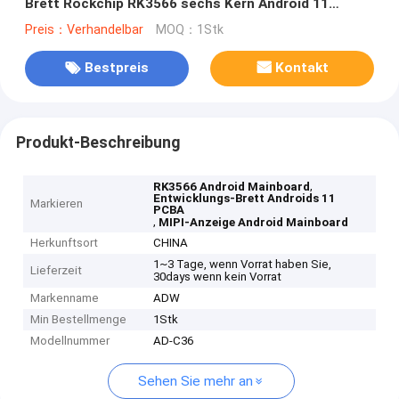
Brett Rockchip RK3566 sechs Kern Android 11
Mainboard
Preis：Verhandelbar
MOQ：1Stk
Bestpreis
Kontakt
Produkt-Beschreibung
,
RK3566 Android Mainboard
Entwicklungs-Brett Androids 11
Markieren
PCBA
,
MIPI-Anzeige Android Mainboard
Herkunftsort
CHINA
1~3 Tage, wenn Vorrat haben Sie,
Lieferzeit
30days wenn kein Vorrat
Markenname
ADW
Min Bestellmenge
1Stk
Modellnummer
AD-C36
Sehen Sie mehr an