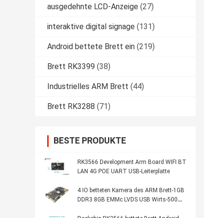
ausgedehnte LCD-Anzeige
(27)
interaktive digital signage
(131)
Android bettete Brett ein
(219)
Brett RK3399
(38)
Industrielles ARM Brett
(44)
Brett RK3288
(71)
BESTE PRODUKTE
RK3566 Development Arm Board WIFI BT
LAN 4G POE UART USB-Leiterplatte
4 IO betteten Kamera des ARM Brett-1GB
DDR3 8GB EMMc LVDS USB Wirts-500W
der Pixel-DVP ein