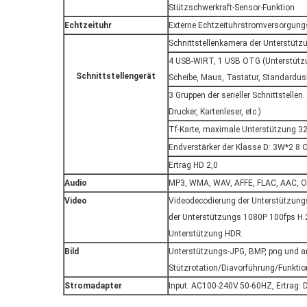
Stützschwerkraft-Sensor-Funktion
Echtzeituhr
Externe Echtzeituhrstromversorgungs
Schnittstellenkamera der Unterstütz
4 USB-WIRT, 1 USB OTG (Unterstüt
Schnittstellengerät
Scheibe, Maus, Tastatur, Standardusb
3 Gruppen der serieller Schnittstelle
Drucker, Kartenleser, etc.)
Tf-Karte, maximale Unterstützung 3
Endverstärker der Klasse D: 3W*2 8
Ertrag HD 2,0
Audio
MP3, WMA, WAV, AFFE, FLAC, AAC, 
Video
Videodecodierung der Unterstützung
der Unterstützungs 1080P 100fps H.
Unterstützung HDR.
Bild
Unterstützungs-JPG, BMP, png und a
Stützrotation/Diavorführung/Funkti
Stromadapter
Input: AC100-240V.50-60HZ, Ertrag: