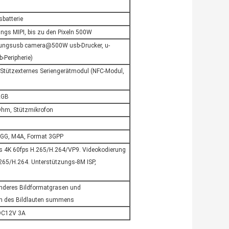
batterie
ungs MIPI, bis zu den Pixeln 500W
zungsusb camera@500W usb-Drucker, u-
-Peripherie)
n. Stützexternes Seriengerätmodul (NFC-Modul,
2GB
 Ohm, Stützmikrofon
OGG, M4A, Format 3GPP
s 4K 60fps H.265/H.264/VP9. Videokodierung
265/H.264. Unterstützungs-8M ISP,
nderes Bildformatgrasen und
on des Bildlauten summens
 DC12V 3A