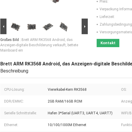
Preis:
Verpackung Informa
Lieferzeit:
Zahlungsbedingung
Versorgungsmaterial
Großes Bild :
Brett ARM RK3568 Android, das
Kontakt
Anzeigen-digitale Beschilderung verkauft, bettete
Mainboard ein
Brett ARM RK3568 Android, das Anzeigen-digitale Beschilde
Beschreibung
CPU-Lösung:
Viererkabel-Kern RK3568
OS:
DDR/EMMC:
2GB RAM/16GB ROM
Anzeig
Serielle Schnittstelle:
Hafen 3*Serial (UART3, UART4, UART7)
WIFI/B
Ethernet:
10/100/1000M Ethernet
Funkti