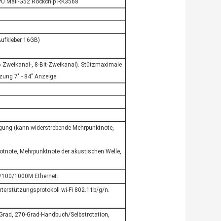
 GPU Mali-G52 Rockchip RK3568
ufkleber 16GB)
 6 Zweikanal-, 8-Bit-Zweikanal). Stützmaximale
ung 7" - 84" Anzeige
rfügung (kann widerstrebende Mehrpunktnote,
tnote, Mehrpunktnote der akustischen Welle,
10/100/1000M Ethernet.
terstützungsprotokoll wi-Fi 802.11b/g/n.
-Grad, 270-Grad-Handbuch/Selbstrotation,