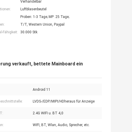
Verhandelbar
tionen:
Luftblasenbeutel
Proben: 1-3 Tage; MP: 25 Tage;
en:
T/T, Western Union, Paypal
-Fähigkeit:
30.000 Stk
rung verkauft, bettete Mainboard ein
Android 11
eschnittstelle:
LVDS-/EDP/MIPI/HDheraus für Anzeige
T:
2.4G WIFI u. BT 4,0
on:
WIFI, BT, Wlan, Audio, Sprecher, etc.