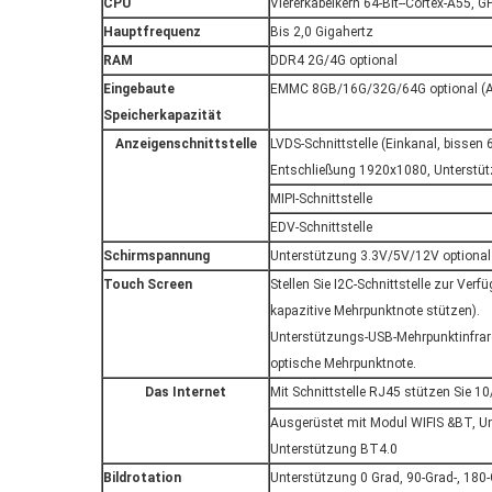
CPU
Viererkabelkern 64-Bit--Cortex-A55,
Hauptfrequenz
Bis 2,0 Gigahertz
RAM
DDR4 2G/4G optional
Eingebaute
EMMC 8GB/16G/32G/64G optional (A
Speicherkapazität
Anzeigenschnittstelle
LVDS-Schnittstelle (Einkanal, bissen
Entschließung 1920x1080, Unterstütz
MIPI-Schnittstelle
EDV-Schnittstelle
Schirmspannung
Unterstützung 3.3V/5V/12V optional
Touch Screen
Stellen Sie I2C-Schnittstelle zur Ve
kapazitive Mehrpunktnote stützen).
Unterstützungs-USB-Mehrpunktinfraro
optische Mehrpunktnote.
Das Internet
Mit Schnittstelle RJ45 stützen Sie 
Ausgerüstet mit Modul WIFIS &BT, Un
Unterstützung BT4.0
Bildrotation
Unterstützung 0 Grad, 90-Grad-, 180