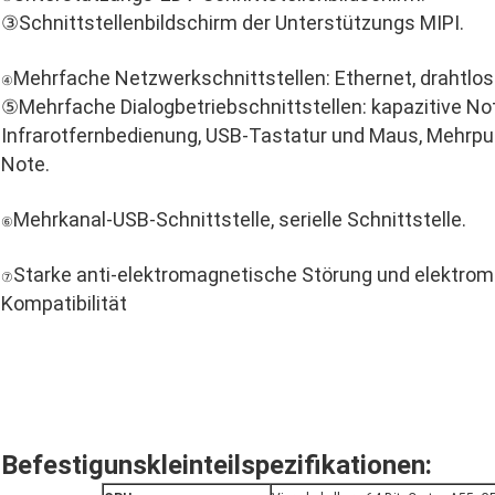
③Schnittstellenbildschirm der Unterstützungs MIPI.
Mehrfache Netzwerkschnittstellen: Ethernet, drahtlose
④
⑤Mehrfache Dialogbetriebschnittstellen: kapazitive Not
Infrarotfernbedienung, USB-Tastatur und Maus, Mehrp
Note.
Mehrkanal-USB-Schnittstelle, serielle Schnittstelle.
⑥
Starke anti-elektromagnetische Störung und elektro
⑦
Kompatibilität
Befestigunskleinteilspezifikationen: