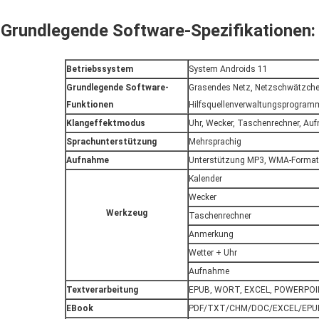
Grundlegende Software-Spezifikationen:
Betriebssystem
System Androids 11
Grundlegende Software-
Grasendes Netz, Netzschwätzchen
Funktionen
Hilfsquellenverwaltungsprogram
Klangeffektmodus
Uhr, Wecker, Taschenrechner, Au
Sprachunterstützung
Mehrsprachig
Aufnahme
Unterstützung MP3, WMA-Forma
Kalender
Wecker
Werkzeug
Taschenrechner
Anmerkung
Wetter + Uhr
Aufnahme
Textverarbeitung
EPUB, WORT, EXCEL, POWERPOIN
EBook
PDF/TXT/CHM/DOC/EXCEL/EPU