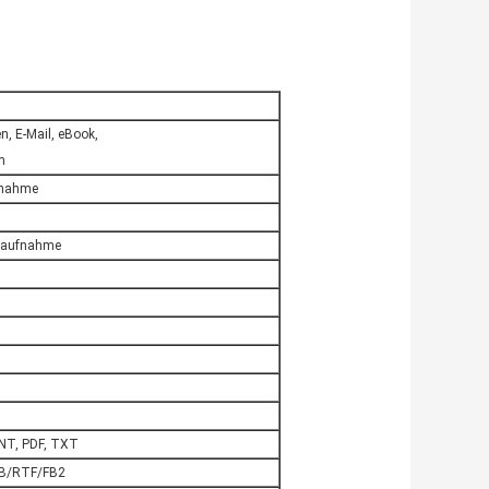
, E-Mail, eBook,
m
fnahme
taufnahme
T, PDF, TXT
B/RTF/FB2