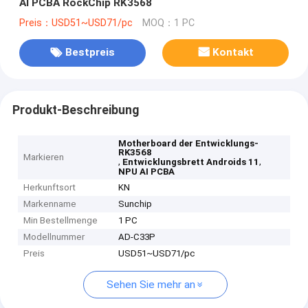
AI PCBA RockChip RK3568
Preis：USD51~USD71/pc
MOQ：1 PC
Bestpreis
Kontakt
Produkt-Beschreibung
Motherboard der Entwicklungs-
RK3568
Markieren
,
,
Entwicklungsbrett Androids 11
NPU AI PCBA
Herkunftsort
KN
Markenname
Sunchip
Min Bestellmenge
1 PC
Modellnummer
AD-C33P
Preis
USD51~USD71/pc
Sehen Sie mehr an