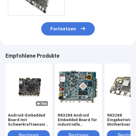
AI PCBA RockChip RK3568
Fortsetzen
Empfohlene Produkte
Android-Embedded
RK3288 Android
RK3288
Board mit
Embedded Board für
Eingebettetes
Schwerkraftsensor
industrielle
Motherboard 
automatische
medizinische und
IoT WIFI BT R
Drehung WiFi
pädagogische
Industrielle
Bestpreis
Bestpreis
Bestprei