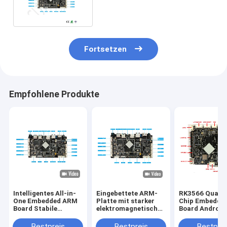
RAM Android 11.0 Board
Fortsetzen
Empfohlene Produkte
Intelligentes All-in-
Eingebettete ARM-
RK3566 Quad-
One Embedded ARM
Platte mit starker
Chip Embedde
Board Stabile
elektromagnetischer
Board Android
Leistung für LCD-
Interferenz und
System, Reich
Anzeigegerät
Kompatibilität für
Schnittstellen
Bestpreis
Bestpreis
Bestprei