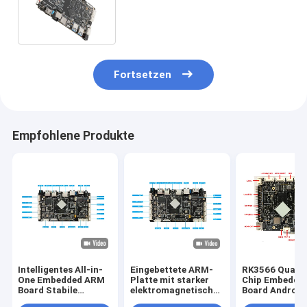
4G Netzwerke für Industrie
Fortsetzen
Empfohlene Produkte
Intelligentes All-in-
Eingebettete ARM-
RK3566 Quad-
One Embedded ARM
Platte mit starker
Chip Embedde
Board Stabile
elektromagnetischer
Board Android
Leistung für LCD-
Interferenz und
System, Reich