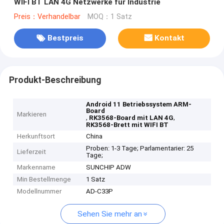
WIFI BT LAN 4G Netzwerke für Industrie
Preis：Verhandelbar
MOQ：1 Satz
Bestpreis
Kontakt
Produkt-Beschreibung
Android 11 Betriebssystem ARM-
Board
Markieren
,
,
RK3568-Board mit LAN 4G
RK3568-Brett mit WIFI BT
Herkunftsort
China
Proben: 1-3 Tage; Parlamentarier: 25
Lieferzeit
Tage;
Markenname
SUNCHIP ADW
Min Bestellmenge
1 Satz
Modellnummer
AD-C33P
Sehen Sie mehr an